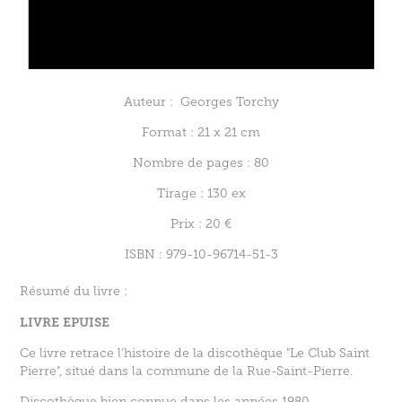
Auteur : Georges Torchy
Format : 21 x 21 cm
Nombre de pages : 80
Tirage : 130 ex
Prix : 20 €
ISBN : 979-10-96714-51-3
Résumé du livre :
LIVRE EPUISE
Ce livre retrace l'histoire de la discothèque "Le Club Saint
Pierre", situé dans la commune de la Rue-Saint-Pierre.
Discothèque bien connue dans les années 1980.