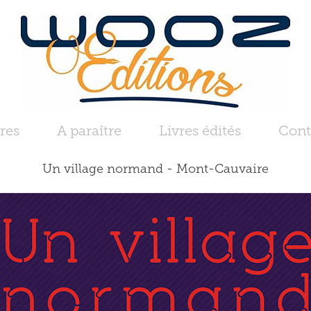
res
A paraître
Livres édités
Cont
Un village normand - Mont-Cauvaire