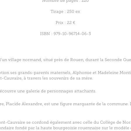
Nombre de pages : 220
Tirage : 250 ex
Prix : 22 €
ISBN : 979-10-96714-06-3
re d’un village normand, situé près de Rouen, durant la Seconde Gu
tion ses grands-parents maternels, Alphonse et Madeleine Montie
-Cauvaire, à travers les souvenirs de sa mère.
y découvre une galerie de personnages attachants.
, Placide Alexandre, est une figure marquante de la commune. Il 
.
 Mont-Cauvaire se confond également avec celle du Collège de No
ondaire fondé par la haute bourgeoisie rouennaise sur le modèle 