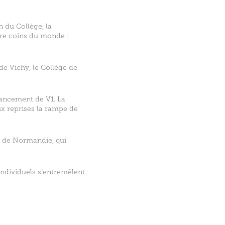
 du Collège, la
tre coins du monde :
de Vichy, le Collège de
 lancement de V1. La
ux reprises la rampe de
ge de Normandie, qui
individuels s’entremêlent