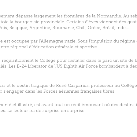
sement dépasse largement les frontières de la Normandie. Au sein
toie la bourgeoisie provinciale. Certains élèves viennent des qua
is, Belgique, Argentine, Roumanie, Chili, Grèce, Brésil, Inde…
ce est occupée par l’Allemagne nazie. Sous l’impulsion du régime 
tre régional d’éducation générale et sportive.
 réquisitionnent le Collège pour installer dans le parc un site de
liés. Les B-24 Liberator de l’US Eighth Air Force bombardent à de
urs et le destin tragique de René Casparius, professeur au Collè
ur s’engager dans les Forces aériennes françaises libres.
enté et illustré, est avant tout un récit émouvant où des destins 
s. Le lecteur ira de surprise en surprise.