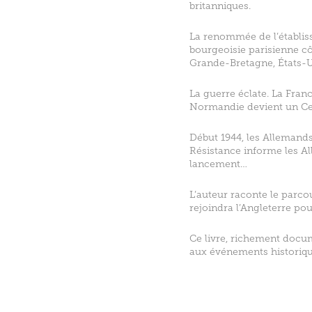
britanniques.
La renommée de l’établis
bourgeoisie parisienne cô
Grande-Bretagne, États-Un
La guerre éclate. La Fran
Normandie devient un Cen
Début 1944, les Allemands
Résistance informe les Al
lancement…
L’auteur raconte le parco
rejoindra l’Angleterre po
Ce livre, richement docum
aux événements historique