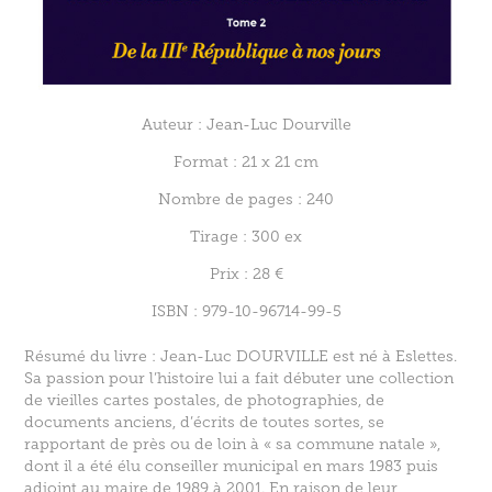
Auteur : Jean-Luc Dourville
Format : 21 x 21 cm
Nombre de pages :
240
Tirage : 300 ex
Prix : 28 €
ISBN : 979-10-96714-99-5
Résumé du livre : Jean-Luc DOURVILLE est né à Eslettes.
Sa passion pour l’histoire lui a fait débuter une collection
de vieilles cartes postales, de photographies, de
documents anciens, d’écrits de toutes sortes, se
rapportant de près ou de loin à « sa commune natale »,
dont il a été élu conseiller municipal en mars 1983 puis
adjoint au maire de 1989 à 2001. En raison de leur